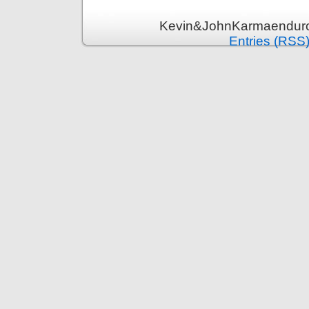
Kevin&JohnKarmaenduro 
Entries (RSS