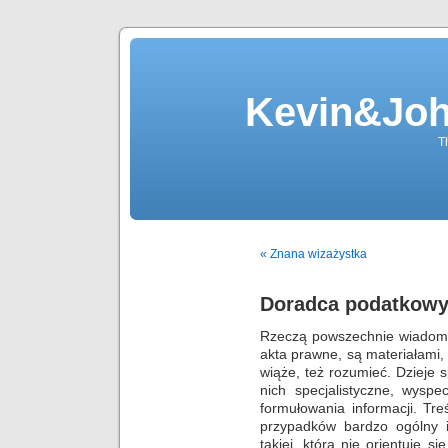
Kevin&Jo
T
« Znana wizażystka
Doradca podatkowy
Rzeczą powszechnie wiadomą 
akta prawne, są materiałami, k
wiąże, też rozumieć. Dzieje
nich specjalistyczne, wyspe
formułowania informacji. Tr
przypadków bardzo ogólny i 
takiej, która nie orientuje 