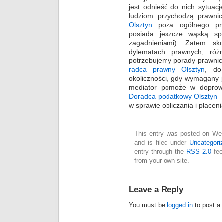
jest odnieść do nich sytuacj
ludziom przychodzą prawn
Olsztyn
poza ogólnego prz
posiada jeszcze wąską spe
zagadnieniami). Zatem s
dylematach prawnych, ró
potrzebujemy porady prawnic
radca prawny Olsztyn
, do
okoliczności, gdy wymagany 
mediator pomoże w doprowa
Doradca podatkowy Olsztyn
–
w sprawie obliczania i płacen
This entry was posted on We
and is filed under
Uncategori
entry through the
RSS 2.0
fee
from your own site.
Leave a Reply
You must be
logged in
to post a