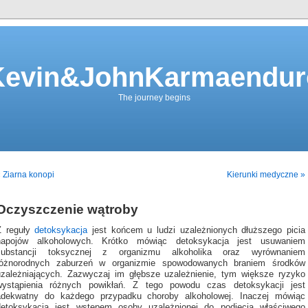
Kevin&JohnKarmaendur
The journey begins
 Ziarna konopi
Kierunki medyczne »
Oczyszczenie wątroby
Z reguły
detoksykacja
jest końcem u ludzi uzależnionych dłuższego picia
napojów alkoholowych. Krótko mówiąc detoksykacja jest usuwaniem
substancji toksycznej z organizmu alkoholika oraz wyrównaniem
różnorodnych zaburzeń w organizmie spowodowanych braniem środków
uzależniających. Zazwyczaj im głębsze uzależnienie, tym większe ryzyko
wystąpienia różnych powikłań. Z tego powodu czas detoksykacji jest
adekwatny do każdego przypadku choroby alkoholowej. Inaczej mówiąc
detoksykacja jest wstępem osoby uzależnionej do podjęcia właściwego