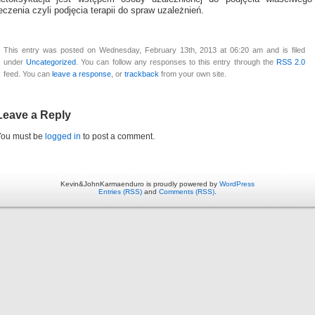
eczenia czyli podjęcia terapii do spraw uzależnień.
This entry was posted on Wednesday, February 13th, 2013 at 06:20 am and is filed
under
Uncategorized
. You can follow any responses to this entry through the
RSS 2.0
feed. You can
leave a response
, or
trackback
from your own site.
Leave a Reply
You must be
logged in
to post a comment.
Kevin&JohnKarmaenduro is proudly powered by
WordPress
Entries (RSS)
and
Comments (RSS)
.