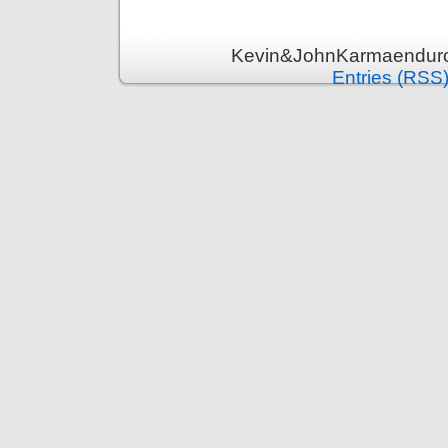
Kevin&JohnKarmaenduro 
Entries (RSS