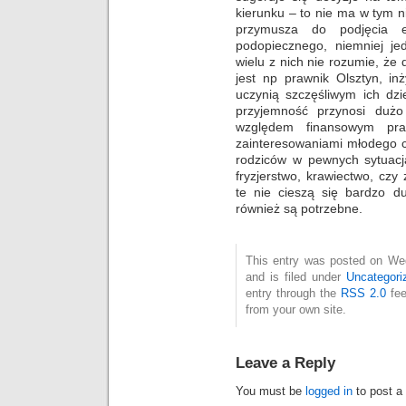
kierunku – to nie ma w tym nic
przymusza do podjęcia 
podopiecznego, niemniej je
wielu z nich nie rozumie, że 
jest np prawnik Olsztyn, inż
uczynią szczęśliwym ich dz
przyjemność przynosi dużo
względem finansowym pr
zainteresowaniami młodego c
rodziców w pewnych sytuacja
fryzjerstwo, krawiectwo, cz
te nie cieszą się bardzo d
również są potrzebne.
This entry was posted on We
and is filed under
Uncategori
entry through the
RSS 2.0
fee
from your own site.
Leave a Reply
You must be
logged in
to post a