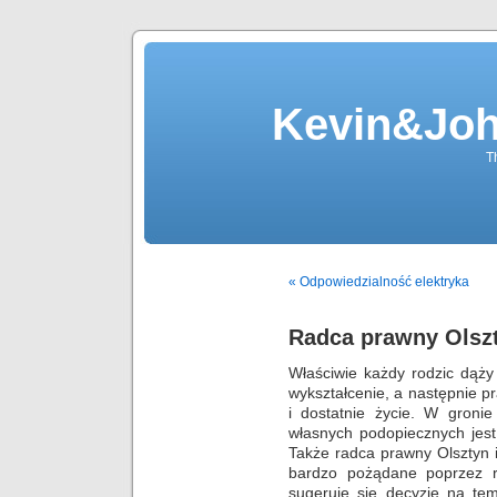
Kevin&Jo
T
« Odpowiedzialność elektryka
Radca prawny Olsz
Właściwie każdy rodzic dąży
wykształcenie, a następnie p
i dostatnie życie. W gronie
własnych podopiecznych jest
Także radca prawny Olsztyn 
bardzo pożądane poprzez rod
sugeruje się decyzje na te