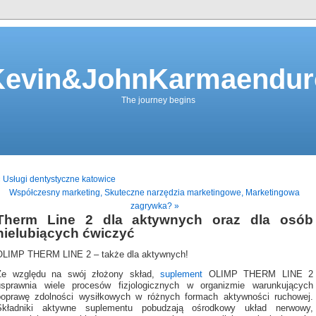
Kevin&JohnKarmaendur
The journey begins
 Usługi dentystyczne katowice
Współczesny marketing, Skuteczne narzędzia marketingowe, Marketingowa
zagrywka? »
Therm Line 2 dla aktywnych oraz dla osób
nielubiących ćwiczyć
OLIMP THERM LINE 2 – także dla aktywnych!
Ze względu na swój złożony skład,
suplement
OLIMP THERM LINE 2
usprawnia wiele procesów fizjologicznych w organizmie warunkujących
poprawę zdolności wysiłkowych w różnych formach aktywności ruchowej.
Składniki aktywne suplementu pobudzają ośrodkowy układ nerwowy,