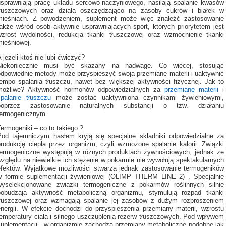
usprawniają pracę układu sercowo-naczyniowego, nasilają spalanie kwasów
tłuszczowych oraz działa oszczędzająco na zasoby cukrów i białek w
mięśniach. Z powodzeniem, suplement może więc znaleźć zastosowanie
także wśród osób aktywnie usprawniających sport, których priorytetem jest
wzrost wydolności, redukcja tkanki tłuszczowej oraz wzmocnienie tkanki
mięśniowej.
 jeżeli ktoś nie lubi ćwiczyć?
Niekoniecznie musi być skazany na nadwagę. Co więcej, stosując
odpowiednie metody może przyspieszyć swoja przemianę materii i uaktywnić
tempo spalania tłuszczu, nawet bez większej aktywności fizycznej. Jak to
możliwe? Aktywność hormonów odpowiedzialnych za
przemianę materii
i
spalanie tłuszczu
może zostać uaktywniona czynnikami żywieniowymi,
poprzez zastosowanie naturalnych substancji o tzw. działaniu
termogenicznym.
ermogeniki – co to takiego ?
Pod tajemniczym hasłem kryją się specjalne składniki odpowiedzialne za
produkcję ciepła przez organizm, czyli wzmożone spalanie kalorii. Związki
termogeniczne występują w różnych produktach żywnościowych, jednak ze
względu na niewielkie ich stężenie w pokarmie nie wywołują spektakularnych
efektów. Wyjątkowe możliwości stwarza jednak zastosowanie termogeników
w formie suplementacji żywieniowej (OLIMP THERM LINE 2) . Specjalnie
wyselekcjonowane związki termogeniczne z pokarmów roślinnych silnie
pobudzają aktywność metaboliczną organizmu, stymulują rozpad tkanki
tłuszczowej oraz wzmagają spalanie jej zasobów z dużym rozproszeniem
energii. W efekcie dochodzi do przyspieszenia przemiany materii, wzrostu
temperatury ciała i silnego uszczuplenia rezerw tłuszczowych. Pod wpływem
suplementacji , w organizmie zachodzą przemiany metaboliczne podobne jak