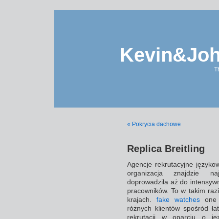
Kevin&Jo
T
« Pokrycia dachowe
Replica Breitling
Agencje rekrutacyjne języko
organizacja znajdzie naj
doprowadziła aż do intensywn
pracowników. To w takim razi
krajach.
fake watches
one z
różnych klientów spośród ła
rekrutacji w oparciu o ję