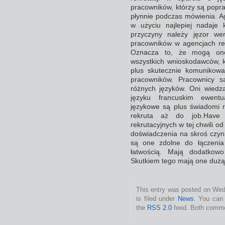
pracowników, którzy są popr
płynnie podczas mówienia. A
w użyciu najlepiej nadaje
przyczyny należy jęzor wer
pracowników w agencjach re
Oznacza to, że mogą one
wszystkich wnioskodawców, k
plus skutecznie komunikować
pracowników. Pracownicy s
różnych języków. Oni wiedzą
języku francuskim ewentua
językowe są plus świadomi 
rekruta aż do job.Have 
rekrutacyjnych w tej chwili o
doświadczenia na skroś czyni
są one zdolne do łączeni
łatwością. Mają dodatkow
Skutkiem tego mają one dużą l
This entry was posted on Wed
is filed under
News
. You can 
the
RSS 2.0
feed. Both commen