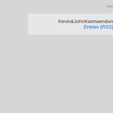
Comm
Kevin&JohnKarmaenduro 
Entries (RSS