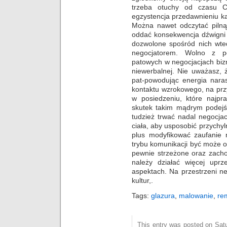
trzeba otuchy od czasu Ci
egzystencja przedawnieniu ka
Można nawet odczytać pilną
oddać konsekwencja dźwigni n
dozwolone spośród nich wte
negocjatorem. Wolno z 
patowych w negocjacjach biz
niewerbalnej. Nie uważasz, 
pat-powodując energia naras
kontaktu wzrokowego, na prz
w posiedzeniu, które najpr
skutek takim mądrym podejś
tudzież trwać nadal negocja
ciała, aby usposobić przychyl
plus modyfikować zaufanie 
trybu komunikacji być może o
pewnie strzeżone oraz zach
należy działać więcej uprz
aspektach. Na przestrzeni n
kultur,.
Tags:
glazura
,
malowanie
,
re
This entry was posted on Sat