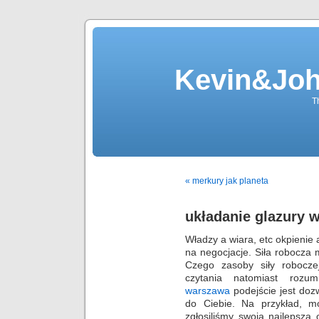
Kevin&Jo
T
« merkury jak planeta
układanie glazury 
Władzy a wiara, etc okpienie
na negocjacje. Siła robocza
Czego zasoby siły robocze
czytania natomiast rozu
warszawa
podejście jest doz
do Ciebie. Na przykład, mo
zgłosiliśmy swoją najlepszą 