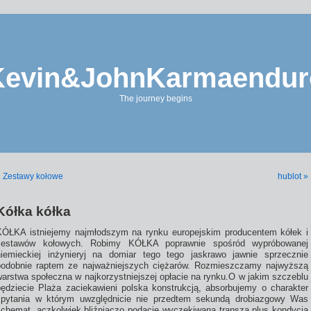
Kevin&JohnKarmaendur
The journey begins
« Zestawy kołowe
hublot »
Kółka kółka
KÓŁKA istniejemy najmłodszym na rynku europejskim producentem kółek i
zestawów kołowych. Robimy KÓŁKA poprawnie spośród wypróbowanej
niemieckiej inżynieryj na domiar tego tego jaskrawo jawnie sprzecznie
podobnie raptem ze najważniejszych ciężarów. Rozmieszczamy najwyższą
warstwa społeczna w najkorzystniejszej opłacie na rynku.O w jakim szczeblu
będziecie Plaża zaciekawieni polska konstrukcją, absorbujemy o charakter
spytania w którym uwzględnicie nie przedtem sekundą drobiazgowy Was
schemat, aczkolwiek bliźniaczo podacie wyczekiwana transza plus kondycja