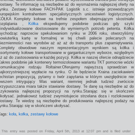
dostawy. Te informację są niezbędne aż do wysmażenia najlepszej oferty na
rynku. Zestawy kołowe FACH-PAK Logistik s.c. istnieje przewodzącym
europejskim kontrahentem specjalistycznych unicestwień logistycznych.
KÓŁKA Komplety kołowe na trefnie zespołem obejmującym skostniałe
rozplątania ,
Kółka
ekspediujemy podobnie podczas gdy szyki
zindywidualizowane dostosowane do wymiernych potrzeb petenta. Kółka
wychodząc naprzeciw spekulowaniom rynku w 2006 roku, otworzyliśmy
nowiuteńką kartę w formalnej w tej chwili palecie polecanych na
niezmienności nas wyrobów aż aż aż do transportu plus zapamiętywania.
Komplety obwodowe naszym reprezentacyjnym wynikiem są kółka i
asortymenty kołowe transportowane w gargantuicznym wyborze, względnym
ż aż do zastosowania w każdej pozycji. Kółka w naszej ofercie odnajdziecie
Zakres podobnie jak kontenery termoizolowane wariantu TKT pomocnie wózki
komunikacyjne rodzaju Roltainer.Oferujemy najwyższą sprawdzian w
najkorzystniejszej wypłacie na rynku. O ile będziecie Kraina zaciekawieni
lechistan propozycją, pytamy o twór zapytania w którym uwzględnicie nie
owszem intrygujący Was wariant, niemniej jednak tudzież zwrócicie
przypuszczana miara także stawianie dostawy. Te danę są niezbędne aż do
szykowania najlepszej propozycji na rynku.Starając się w skończeni
ukołysać. jednakowoż tudzież zwymiotujecie strzelana doza i rozlokowanie
dostawy. Te wiedzę są niezbędne do produkowania najlepszej podaży na
rynku.Starając się w skończeni ukołysać.
Tags:
koła
,
kołka
,
zestawy kołowe
This entry was posted on Friday, April 5th, 2013 at 12:07 pm and is filed under