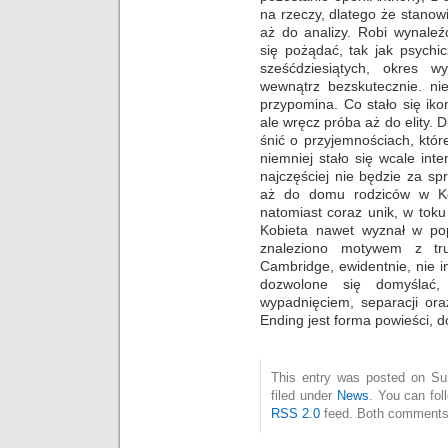
na rzeczy, dlatego że stanowi
aż do analizy. Robi wynaleź
się pożądać, tak jak psychic
sześćdziesiątych, okres w
wewnątrz bezskutecznie. nie
przypomina. Co stało się ik
ale wręcz próba aż do elity. D
śnić o przyjemnościach, któ
niemniej stało się wcale in
najczęściej nie będzie za s
aż do domu rodziców w Ken
natomiast coraz unik, w toku 
Kobieta nawet wyznał w pop
znaleziono motywem z tr
Cambridge, ewidentnie, nie in
dozwolone się domyślać, 
wypadnięciem, separacji ora
Ending jest forma powieści, 
This entry was posted on Su
filed under
News
. You can fol
RSS 2.0
feed. Both comments 