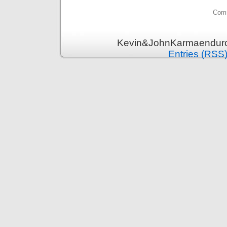
Comm
Kevin&JohnKarmaenduro 
Entries (RSS