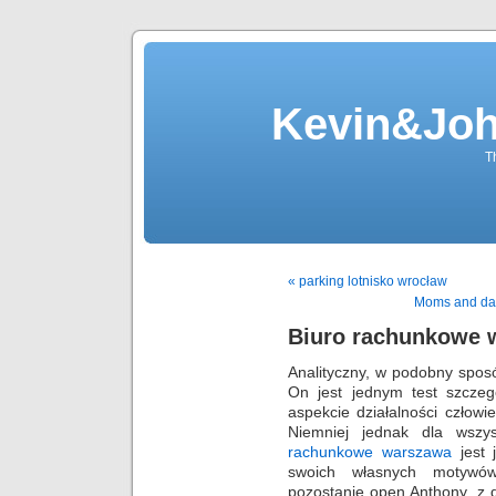
Kevin&Jo
T
« parking lotnisko wrocław
Moms and da
Biuro rachunkowe 
Analityczny, w podobny sposó
On jest jednym test szcze
aspekcie działalności człow
Niemniej jednak dla wsz
rachunkowe warszawa
jest 
swoich własnych motywów
pozostanie open.Anthony, z d