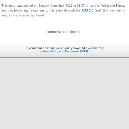
This entry was posted on Sunday, June 2nd, 2013 at 01:37 pm and is filed under
News
.
You can follow any responses to this entry through the
RSS 2.0
feed. Both comments
and pings are currently closed.
Comments are closed.
Kevin&JohnKarmaenduro is proudly powered by
WordPress
Entries (RSS)
and
Comments (RSS)
.