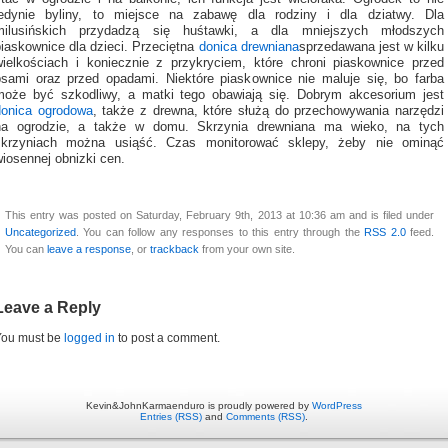
jedynie byliny, to miejsce na zabawę dla rodziny i dla dziatwy. Dla
milusińskich przydadzą się huśtawki, a dla mniejszych młodszych
piaskownice dla dzieci. Przeciętna
donica drewniana
sprzedawana jest w kilku
wielkościach i koniecznie z przykryciem, które chroni piaskownice przed
psami oraz przed opadami. Niektóre piaskownice nie maluje się, bo farba
może być szkodliwy, a matki tego obawiają się. Dobrym akcesorium jest
donica ogrodowa
, także z drewna, które służą do przechowywania narzędzi
na ogrodzie, a także w domu. Skrzynia drewniana ma wieko, na tych
skrzyniach można usiąść. Czas monitorować sklepy, żeby nie ominąć
iosennej obnizki cen.
This entry was posted on Saturday, February 9th, 2013 at 10:36 am and is filed under
Uncategorized
. You can follow any responses to this entry through the
RSS 2.0
feed.
You can
leave a response
, or
trackback
from your own site.
Leave a Reply
You must be
logged in
to post a comment.
Kevin&JohnKarmaenduro is proudly powered by
WordPress
Entries (RSS)
and
Comments (RSS)
.