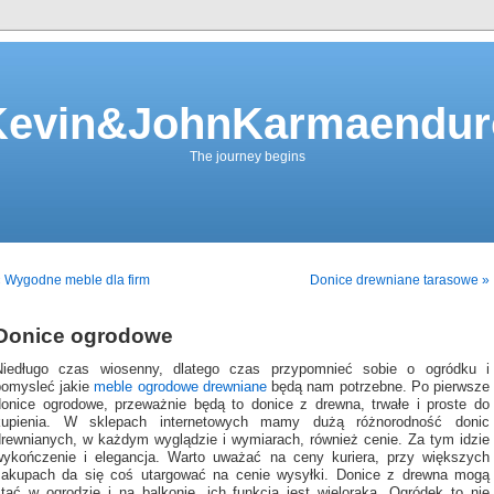
Kevin&JohnKarmaendur
The journey begins
 Wygodne meble dla firm
Donice drewniane tarasowe »
Donice ogrodowe
Niedługo czas wiosenny, dlatego czas przypomnieć sobie o ogródku i
pomysleć jakie
meble ogrodowe drewniane
będą nam potrzebne. Po pierwsze
donice ogrodowe, przeważnie będą to donice z drewna, trwałe i proste do
kupienia. W sklepach internetowych mamy dużą różnorodność donic
drewnianych, w każdym wyglądzie i wymiarach, również cenie. Za tym idzie
wykończenie i elegancja. Warto uważać na ceny kuriera, przy większych
zakupach da się coś utargować na cenie wysyłki. Donice z drewna mogą
stać w ogrodzie i na balkonie, ich funkcja jest wieloraka. Ogródek to nie