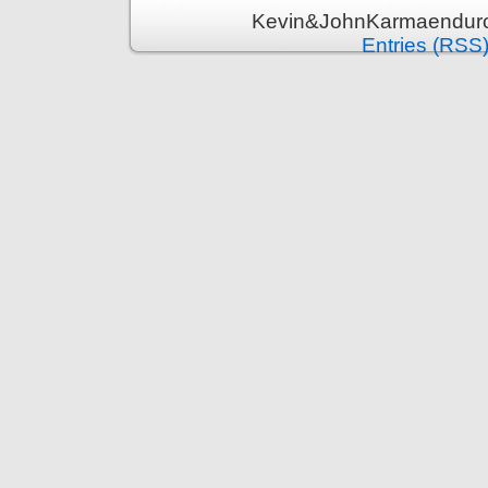
Kevin&JohnKarmaenduro 
Entries (RSS