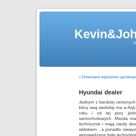
Kevin&Jo
T
« Drewniane wędzarnie ogrodowe
Hyundai dealer
Jednym z bardziej cenionyc
który swą siedzibę ma w Azj
roku i od tej pory jed
samochodowych. Mazda ma 
technicznie i mają niezły de
widokiem , a ponadto niewyo
wprowadzana była technolo