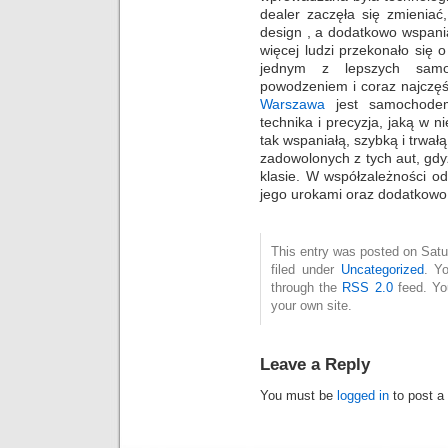
dealer zaczęła się zmieniać
design , a dodatkowo wspania
więcej ludzi przekonało się
jednym z lepszych sam
powodzeniem i coraz najczęś
Warszawa
jest samochodem
technika i precyzja, jaką w
tak wspaniałą, szybką i trwał
zadowolonych z tych aut, gdy
klasie. W współzależności 
jego urokami oraz dodatkowo
This entry was posted on Satu
filed under
Uncategorized
. Y
through the
RSS 2.0
feed. Y
your own site.
Leave a Reply
You must be
logged in
to post a