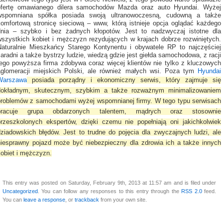
ofertę omawianego dilera samochodów Mazda oraz auto Hyundai. Wyżej
wspomniana spółka posiada swoją ultranowoczesną, cudowną a także
komfortową stronicę sieciową – www, którą istnieje opcja oglądać każdego
dnia – szybko i bez żadnych kłopotów. Jest to nadzwyczaj istotne dla
wszystkich kobiet i mężczyzn rezydujących w krajach dobrze rozwiniętych.
Naturalnie Mieszkańcy Starego Kontynentu i obywatele RP to najczęściej
aradni a także bystrzy ludzie, wiedzą gdzie jest giełda samochodowa, z racji
tego powyższa firma zdobywa coraz więcej klientów nie tylko z kluczowych
aglomeracji miejskich Polski, ale również małych wsi. Poza tym
Hyundai
Warszawa
posiada porządny i ekonomiczny serwis, który zajmuje się
dokładnym, skutecznym, szybkim a także rozważnym minimalizowaniem
problemów z samochodami wyżej wspomnianej firmy. W tego typu serwisach
pracuje grupa obdarzonych talentem, mądrych oraz stosownie
przeszkolonych ekspertów, dzięki czemu nie popełniają oni jakichkolwiek
dziadowskich błędów. Jest to trudne do pojęcia dla zwyczajnych ludzi, ale
niesprawny pojazd może być niebezpieczny dla zdrowia ich a także innych
kobiet i mężczyzn.
This entry was posted on Saturday, February 9th, 2013 at 11:57 am and is filed under
Uncategorized
. You can follow any responses to this entry through the
RSS 2.0
feed.
You can
leave a response
, or
trackback
from your own site.