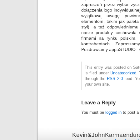
zaproszeń przez wybór życze
dołączenia logo indywidualnej
wyjątkową uwagę powinn
elementom, takim jak paleta 
styl), a też odpowiedniem
nasze produkty cechowała 
firmami na rynku polskim.
kontrahentach. Zapraszam
Pozdrawiamy appaSTUDIO- Ka
This entry was posted on Sat
is filed under
Uncategorized
. 
through the
RSS 2.0
feed. Y
your own site.
Leave a Reply
You must be
logged in
to post a
Kevin&JohnKarmaenduro 