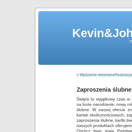
Kevin&Jo
T
« Wędzarnie drewniane
Realizacja
Zaproszenia ślubne
Święta to wyjątkowy czas w
na boże narodzenie, nowy rok
ślubne. W naszej ofercie zn
kartek okolicznościowych, z
zaproszenia ślubne, kartki ś
naszych produktach oferujemy
Oprócz tego mają Państwo