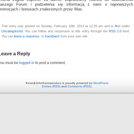
naszego Forum i podzielenia się informacją z nami o najnowszych
promocjach i bonusach znalezionych przez Was.
This entry was posted on Sunday, February 10th, 2013 at 12:25 am and is filed under
Uncategorized
. You can follow any responses to this entry through the
RSS 2.0
feed.
You can
leave a response
, or
trackback
from your own site.
Leave a Reply
You must be
logged in
to post a comment.
Kevin&JohnKarmaenduro is proudly powered by
WordPress
Entries (RSS)
and
Comments (RSS)
.