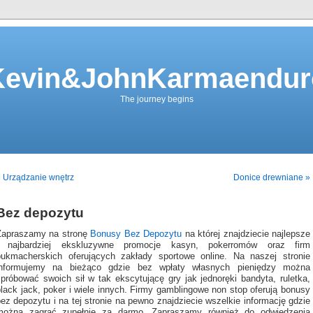
Kevin&JohnKarmaendur
The journey begins
 Urządzanie wnętrz
Donice drewniane »
Bez depozytu
Zapraszamy na stronę
Bonusy Bez Depozytu
na której znajdziecie najlepsze
i najbardziej ekskluzywne promocje kasyn, pokerromów oraz firm
bukmacherskich oferujących zakłady sportowe online. Na naszej stronie
informujemy na bieżąco gdzie bez wpłaty własnych pieniędzy można
spróbować swoich sił w tak ekscytującę gry jak jednoręki bandyta, ruletka,
lack jack, poker i wiele innych. Firmy gamblingowe non stop oferują bonusy
ez depozytu i na tej stronie na pewno znajdziecie wszelkie informację gdzie
można zagrać zupełnie za darmo. Zapraszamy również do odwiedzenia