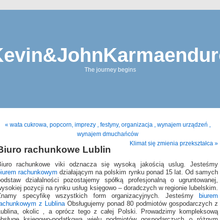
Kevin&JohnKarmaendur
The journey begins
« wata cukrowa, popcorn, imprezy , festyny, organizacja , wynajem urządzeń ,
wynajem dmuchańców
Klimat się zmienia przekształca »
Biuro rachunkowe Lublin
Biuro rachunkowe viki odznacza się wysoką jakością uslug. Jesteśmy
biurem rachunkowym
działającym na polskim rynku ponad 15 lat. Od samych
podstaw działalności pozostajemy spółką profesjonalną o ugruntowanej,
ysokiej pozycji na rynku usług księgowo – doradczych w regionie lubelskim.
Znamy specyfikę wszystkich form organizacyjnych. Jesteśmy
biurem
rachunkowym z Lublina
Obsługujemy ponad 80 podmiotów gospodarczych z
Lublina, okolic , a oprócz tego z całej Polski. Prowadzimy kompleksową
obsługę księgowo-podatkową wielu podmiotów gospodarczych o różnym