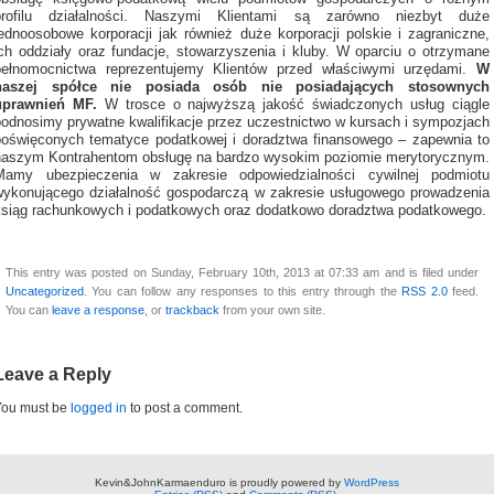
profilu działalności. Naszymi Klientami są zarówno niezbyt duże
jednoosobowe korporacji jak również duże korporacji polskie i zagraniczne,
ich oddziały oraz fundacje, stowarzyszenia i kluby. W oparciu o otrzymane
pełnomocnictwa reprezentujemy Klientów przed właściwymi urzędami.
W
naszej spółce nie posiada osób nie posiadających stosownych
uprawnień MF.
W trosce o najwyższą jakość świadczonych usług ciągle
podnosimy prywatne kwalifikacje przez uczestnictwo w kursach i sympozjach
poświęconych tematyce podatkowej i doradztwa finansowego – zapewnia to
naszym Kontrahentom obsługę na bardzo wysokim poziomie merytorycznym.
Mamy ubezpieczenia w zakresie odpowiedzialności cywilnej podmiotu
wykonującego działalność gospodarczą w zakresie usługowego prowadzenia
ksiąg rachunkowych i podatkowych oraz dodatkowo doradztwa podatkowego.
This entry was posted on Sunday, February 10th, 2013 at 07:33 am and is filed under
Uncategorized
. You can follow any responses to this entry through the
RSS 2.0
feed.
You can
leave a response
, or
trackback
from your own site.
Leave a Reply
You must be
logged in
to post a comment.
Kevin&JohnKarmaenduro is proudly powered by
WordPress