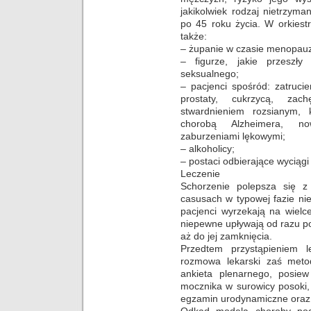
jakikolwiek rodzaj nietrzym
po 45 roku życia. W orkiest
także:
– żupanie w czasie menopau
– figurze, jakie przeszł
seksualnego;
– pacjenci spośród: zatru
prostaty, cukrzycą, za
stwardnieniem rozsianym, 
chorobą Alzheimera, no
zaburzeniami lękowymi;
– alkoholicy;
– postaci odbierające wyciągi
Leczenie
Schorzenie polepsza się z
casusach w typowej fazie nie
pacjenci wyrzekają na wielc
niepewne upływają od razu po 
aż do jej zamknięcia.
Przedtem przystąpieniem le
rozmowa lekarski zaś metod
ankieta plenarnego, posiew
mocznika w surowicy posoki,
egzamin urodynamiczne oraz 
Odkąd modela choroby podp