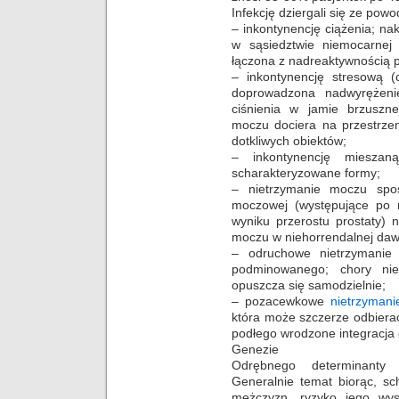
Infekcję dziergali się ze pow
– inkontynencję ciążenia; na
w sąsiedztwie niemocarnej
łączona z nadreaktywnością
– inkontynencję stresową (
doprowadzona nadwyrężeni
ciśnienia w jamie brzuszn
moczu dociera na przestrzen
dotkliwych obiektów;
– inkontynencję miesza
scharakteryzowane formy;
– nietrzymanie moczu spoś
moczowej (występujące po 
wyniku przerostu prostaty) 
moczu w niehorrendalnej daw
– odruchowe nietrzymanie
podminowanego; chory ni
opuszcza się samodzielnie;
– pozacewkowe
nietrzyman
która może szczerze odbierać
podłego wrodzone integracja
Genezie
Odrębnego determinanty 
Generalnie temat biorąc, sch
mężczyzn, ryzyko jego wys