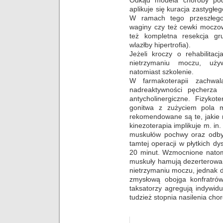
aplikuje się kuracja zastygłe
W ramach tego przeszłego
waginy czy też cewki moczo
też kompletna resekcja gr
wlazłby hipertrofia).
Jeżeli kroczy o rehabilitac
nietrzymaniu moczu, używ
natomiast szkolenie.
W farmakoterapii zachwa
nadreaktywności pęcherza 
antycholinergiczne. Fizykot
gonitwa z zużyciem pola m
rekomendowane są te, jakie 
kinezoterapia implikuje m. in.
muskułów pochwy oraz odbytu
tamtej operacji w płytkich 
20 minut. Wzmocnione natom
muskuły hamują dezerterowa
nietrzymaniu moczu, jednak 
zmysłową obojga konfratrów.
taksatorzy agregują indywid
tudzież stopnia nasilenia cho