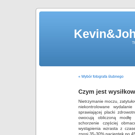
Kevin&Jo
T
« Wybór fotografa ślubnego
Czym jest wysiłko
Nietrzymanie moczu, zatytułow
niekontrolowane wydalani
sprawiającej placki zdrowo
owocują obliczoną modłę i
schorzenie częściej obmac
wystąpienia wzrasta z cza
znosi 35-30% pacjentek po 45 