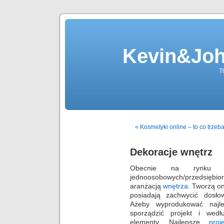
Kevin&Jo
T
« Kosmetyki online – to co trze
Dekoracje wnętrz
Obecnie na rynku funk
jednoosobowych/przedsięb
aranżacją
wnętrza
. Tworzą o
posiadają zachwycić dosło
Ażeby wyprodukować najlep
sporządzić projekt i we
elementy. Najlepsze
proj