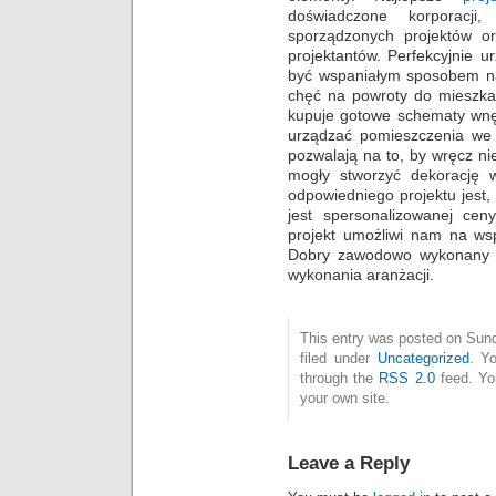
doświadczone korporacji
sporządzonych projektów ora
projektantów. Perfekcyjnie 
być wspaniałym sposobem na
chęć na powroty do mieszkan
kupuje gotowe schematy wnęt
urządzać pomieszczenia we 
pozwalają na to, by wręcz n
mogły stworzyć dekorację 
odpowiedniego projektu jest,
jest spersonalizowanej cen
projekt umożliwi nam na wsp
Dobry zawodowo wykonany p
wykonania aranżacji.
This entry was posted on Sund
filed under
Uncategorized
. Y
through the
RSS 2.0
feed. Y
your own site.
Leave a Reply