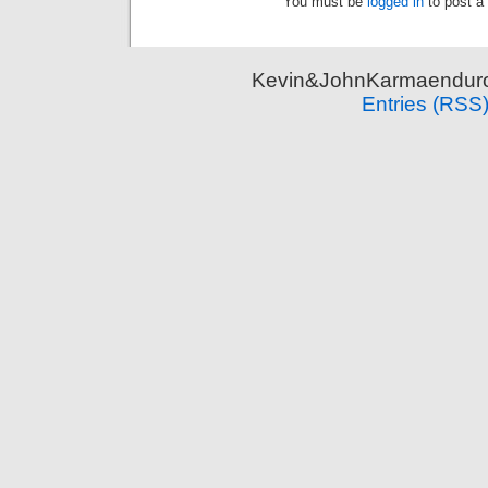
You must be
logged in
to post a
Kevin&JohnKarmaenduro 
Entries (RSS