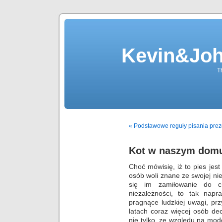
Kevin&Jo
T
« Podstawowe reguły pisania preze
Kot w naszym dom
Choć mówisię, iż to pies jes
osób woli znane ze swojej nie
się im zamiłowanie do c
niezależności, to tak nap
pragnące ludzkiej uwagi, prz
latach coraz więcej osób de
nie tylko, ze względu na modę