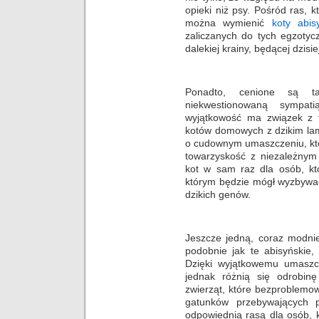
opieki niż psy. Pośród ras, 
można wymienić
koty abis
zaliczanych do tych egzotyc
dalekiej krainy, będącej dzisie
Ponadto, cenione są ta
niekwestionowaną sympat
wyjątkowość ma związek z 
kotów domowych z dzikim lam
o cudownym umaszczeniu, któ
towarzyskość z niezależnym
kot w sam raz dla osób, k
którym będzie mógł wyzbywać
dzikich genów.
Jeszcze jedną, coraz modnie
podobnie jak te abisyńskie, 
Dzięki wyjątkowemu umaszcz
jednak różnią się odrobin
zwierząt, które bezproblemo
gatunków przebywających 
odpowiednią rasą dla osób, k