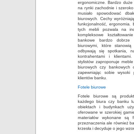
ergonomiczne. Bardzo duże i
na rynki zachodnie i szero
musiało spowodować dba
biurowych. Cechy wyróżniaj
funkcjonalność, ergonomia. 
tych mebli pozwala na ind
kompleksowe kształtowani
bankowe bardzo dobrze w
biurowymi, które stanowią
odbywają się spotkania, n
kontrahentami i klientami
stylistów zaproponuje mebl
biurowych czy bankowych o
zapewniając sobie wysoki 
klientów banku.
Fotele biurowe
Fotele biurowe są produ
każdego biura czy banku l
obiektach i budynkach uży
oferowane w szerokiej gamie
materiałów wykonane są fo
przeznaczenia ale również ba
krzesła i decyduje o jego wzorn