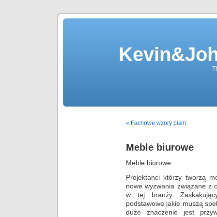
Kevin&Jo
T
« Fachowe wzory pism.
Meble biurowe
Meble biurowe
Projektanci którzy tworzą 
nowe wyzwania związane z ci
w tej branży. Zaskakując
podstawowe jakie muszą spe
duże znaczenie jest przy