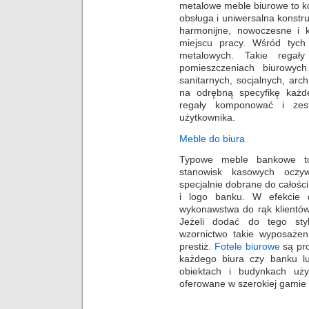
metalowe meble biurowe to k
obsługa i uniwersalna konstr
harmonijne, nowoczesne i 
miejscu pracy. Wśród tych
metalowych. Takie rega
pomieszczeniach biurowych
sanitarnych, socjalnych, arc
na odrębną specyfikę każd
regały komponować i zest
użytkownika.
Meble do biura
Typowe meble bankowe to 
stanowisk kasowych oczy
specjalnie dobrane do całośc
i logo banku. W efekcie d
wykonawstwa do rąk klientów
Jeżeli dodać do tego sty
wzornictwo takie wyposażen
prestiż.
Fotele biurowe
są pr
każdego biura czy banku l
obiektach i budynkach uży
oferowane w szerokiej gamie