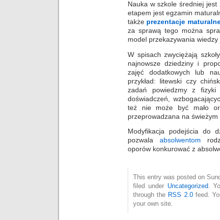
Nauka w szkole średniej jest
etapem jest egzamin maturaln
także
prezentacje
maturaln
za sprawą tego można spraw
model przekazywania wiedzy j
W spisach zwyciężają szkoły
najnowsze dziedziny i pro
zajęć dodatkowych lub na
przykład: litewski czy chińs
zadań powiedzmy z fizyki 
doświadczeń, wzbogacających
też nie może być mało ory
przeprowadzana na świeżym 
Modyfikacja podejścia do dz
pozwala
absolwentom
rodz
oporów konkurować z absolwe
This entry was posted on Sund
filed under
Uncategorized
. Y
through the
RSS 2.0
feed. Y
your own site.