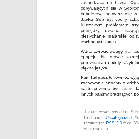
zachodzące na Litwie. Opr
odbywających się w Soplico
bohaterów, mamy szansę w n
Jacka
Soplicy
, cechy szlac
Kluczowym problemem trzyn
pomiędzy dwoma liczący
niesłychanie malarskie opi
wschodowi słońca.
Warto zwrócić uwagę na niesł
epopeja. Na prawie każdej
porównania i epitety. Czytel
piękno języka.
Pan
Tadeusz
to również wyją
zachowanie szlachty z odch
na to powinno być znane ka
innych państw pragnących poz
This entry was posted on Sund
filed under
Uncategorized
. Y
through the
RSS 2.0
feed. Y
your own site.