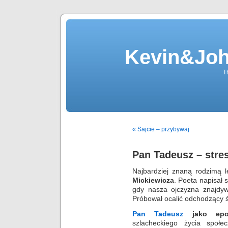
Kevin&Jo
T
« Sajcie – przybywaj
Pan Tadeusz – stres
Najbardziej znaną rodzimą l
Mickiewicza
. Poeta napisał 
gdy nasza ojczyzna znajdy
Próbował ocalić odchodzący św
Pan
Tadeusz
jako
epo
szlacheckiego życia społe