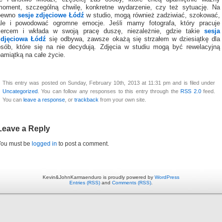
moment, szczególną chwilę, konkretne wydarzenie, czy też sytuację. Na
pewno
sesje zdjęciowe Łódź
w studio, mogą również zadziwiać, szokować,
ale i powodować ogromne emocje. Jeśli mamy fotografa, który pracuje
sercem i wkłada w swoją pracę duszę, niezależnie, gdzie takie
sesja
zdjęciowa Łódź
się odbywa, zawsze okażą się strzałem w dziesiątkę dla
osób, które się na nie decydują. Zdjęcia w studiu mogą być rewelacyjną
amiątką na całe życie.
This entry was posted on Sunday, February 10th, 2013 at 11:31 pm and is filed under
Uncategorized
. You can follow any responses to this entry through the
RSS 2.0
feed.
You can
leave a response
, or
trackback
from your own site.
Leave a Reply
You must be
logged in
to post a comment.
Kevin&JohnKarmaenduro is proudly powered by
WordPress
Entries (RSS)
and
Comments (RSS)
.