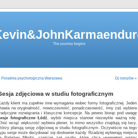
Kevin&JohnKarmaendur
The journey begins
« Poradnia psychologiczna Warszawa
Dj rzeszów »
Sesja zdjęciowa w studiu fotograficznym
Każdy klient ma zupełnie inne wymagania wobec formy fotograficznej. Jeden
stawia na oryginalność, nowoczesność, ponadczasowość, inny zaś wybiera
tradycyjne rozwiązania i klasyczne koncepcje. Na pewno biorąc pod uwagę
sesje fotograficzne Łódź
, wybór miejsca stanowi niezwykle ważną rolę.
Choć wciąż większość wybiera plener, to mimo wszystko znajdują się tacy,
którzy planują sesję zdjęciową w studiu fotograficznym. Oczywiście na tego
typu sesje może decydować się dosłownie każdy. Rzadziej wybierają miejsca
te Państwo Młodzi, częściej zaś osoby, które chcą upamiętnić ważny