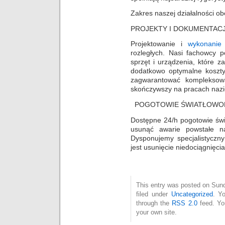
Zakres naszej działalności ob
PROJEKTY I DOKUMENTAC
Projektowanie i
wykonanie 
rozległych. Nasi fachowcy p
sprzęt i urządzenia, które 
dodatkowo optymalne koszty
zagwarantować kompleksową
skończywszy na pracach naz
POGOTOWIE ŚWIATŁOW
Dostępne 24/h pogotowie świ
usunąć awarie powstałe na
Dysponujemy specjalistycz
jest usunięcie niedociągnięci
This entry was posted on Sund
filed under
Uncategorized
. Y
through the
RSS 2.0
feed. Y
your own site.