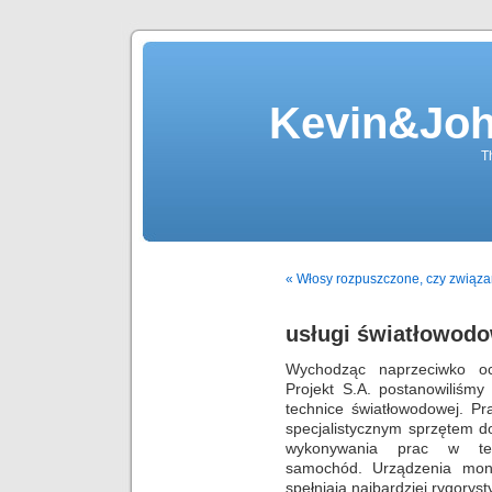
Kevin&Jo
T
« Włosy rozpuszczone, czy związ
usługi światłowod
Wychodząc naprzeciwko oc
Projekt S.A. postanowiliśm
technice światłowodowej. P
specjalistycznym sprzętem 
wykonywania prac w tere
samochód. Urządzenia mont
spełniają najbardziej rygoryst