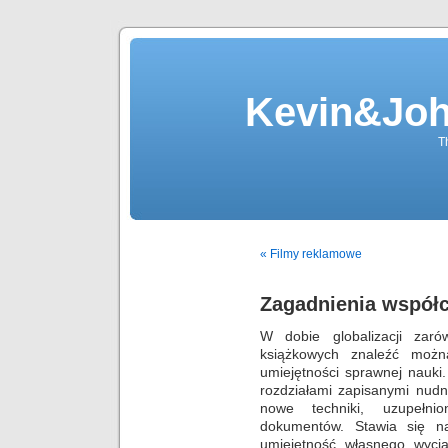
Kevin&Jo
T
« Filmy reklamowe
Zagadnienia współc
W dobie globalizacji zar
książkowych znaleźć można
umiejętności sprawnej nauki
rozdziałami zapisanymi nudn
nowe techniki, uzupełni
dokumentów. Stawia się n
umiejętność własnego wyci