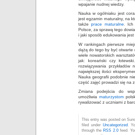
wpajanie nudnej wiedzy.
Nauka w ogólniaku jest cora
jest egzamin maturalny, na kt
także
prace maturalne
. Ich
Polsce, za sprawą tego dowi
i jaki sposób edukowania jest
W rankingach pierwsze miejs
dążą do tego by być otwarte 
wiele nowatorskich warsztató
jak: koreański czy łotewski
rozwiązywania przykładów n
największej ilości eksperym
Nauka geografii podobnie ni
część zajęć prowadzi się na z
Zmiana podejścia do wspó
umożliwia
maturzystom
polsk
rywalizować z uczniami z bard
This entry was posted on Sund
filed under
Uncategorized
. Y
through the
RSS 2.0
feed. Y