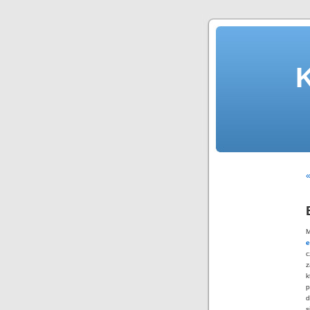
«
M
e
c
z
k
p
d
s