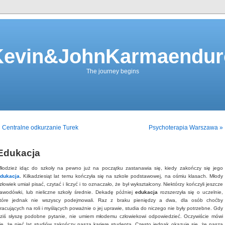
Kevin&JohnKarmaendur
The journey begins
 Centralne odkurzanie Turek
Psychoterapia Warszawa »
Edukacja
łodzież idąc do szkoły na pewno już na początku zastanawia się, kiedy zakończy się jego
dukacja
.
Kilkadziesiąt lat temu kończyła się na szkole podstawowej, na ośmiu klasach. Młody
złowiek umiał pisać, czytać i liczyć i to oznaczało, że był wykształcony. Niektórzy kończyli jeszcze
awodówki, lub nieliczne szkoły średnie. Dekadę później
edukacja
rozszerzyła się o uczelnie,
tóre jednak nie wszyscy podejmowali. Raz z braku pieniędzy a dwa, dla osób choćby
racujących na roli i myślących poważnie o jej uprawie, studia do niczego nie były potrzebne. Gdy
ziś słyszę podobne pytanie, nie umiem młodemu człowiekowi odpowiedzieć. Oczywiście mówi
ię, że pięć lat studiów zakończy naszą karierę studenta. Często jednak okazuje się, że nasza