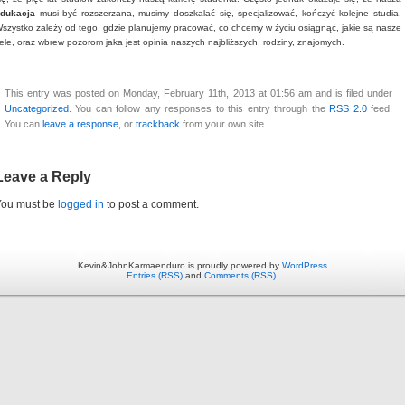
edukacja
musi być rozszerzana, musimy doszkalać się, specjalizować, kończyć kolejne studia.
szystko zależy od tego, gdzie planujemy pracować, co chcemy w życiu osiągnąć, jakie są nasze
ele, oraz wbrew pozorom jaka jest opinia naszych najbliższych, rodziny, znajomych.
This entry was posted on Monday, February 11th, 2013 at 01:56 am and is filed under
Uncategorized
. You can follow any responses to this entry through the
RSS 2.0
feed.
You can
leave a response
, or
trackback
from your own site.
Leave a Reply
You must be
logged in
to post a comment.
Kevin&JohnKarmaenduro is proudly powered by
WordPress
Entries (RSS)
and
Comments (RSS)
.