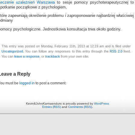
Leczenie uzależnień Warszawa
to sesje pomocy psychoterapeutycznej to
spotkanie początkowe z psychologiem,
tóre zapewniają określenie problemu i zaproponowanie najbardziej właściwiej
odmiany
pomocy psychologiczne. Jednostkowa konsultacja trwa około godziny.
This entry was posted on Monday, February 11th, 2013 at 12:19 am and is filed under
Uncategorized
. You can follow any responses to this entry through the
RSS 2.0
feed.
You can
leave a response
, or
trackback
from your own site.
Leave a Reply
You must be
logged in
to post a comment.
Kevin&JohnKarmaenduro is proudly powered by
WordPress
Entries (RSS)
and
Comments (RSS)
.