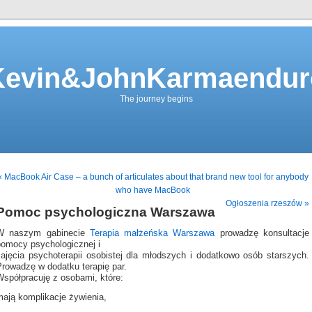
Kevin&JohnKarmaendur
The journey begins
« MacBook Air Case – a bunch of articulates about that brand new tool for anybody
who have MacBook
Ogłoszenia rzeszów »
Pomoc psychologiczna Warszawa
W naszym gabinecie
Terapia małżeńska Warszawa
prowadzę konsultacje
pomocy psychologicznej i
zajęcia psychoterapii osobistej dla młodszych i dodatkowo osób starszych.
Prowadzę w dodatku terapię par.
Współpracuję z osobami, które:
mają komplikacje żywienia,