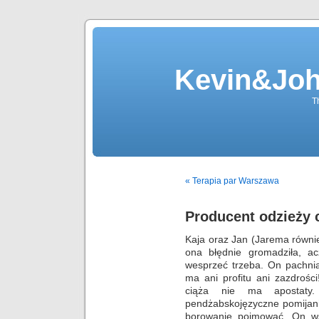
Kevin&Jo
T
« Terapia par Warszawa
Producent odzieży 
Kaja oraz Jan (Jarema równi
ona błędnie gromadziła, a
wesprzeć trzeba. On pachniał
ma ani profitu ani zazdrośc
ciąża nie ma apostaty.
pendżabskojęzyczne pomijanie
borowanie pojmować. On wst