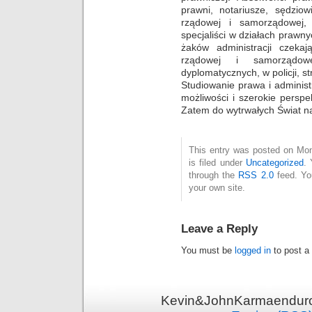
prawni, notariusze, sędziow
rządowej i samorządowej, 
specjaliści w działach prawn
żaków administracji czekaj
rządowej i samorządow
dyplomatycznych, w policji, 
Studiowanie prawa i administ
możliwości i szerokie persp
Zatem do wytrwałych Świat na
This entry was posted on Mon
is filed under
Uncategorized
. 
through the
RSS 2.0
feed. Y
your own site.
Leave a Reply
You must be
logged in
to post a
Kevin&JohnKarmaenduro 