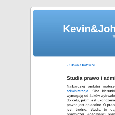
Kevin&Jo
T
« Siłownia Katowice
Studia prawo i admi
Najbardziej ambitni matu
administracja
. Oba kierunk
wymagają od żaków wytrwałoś
do celu, jakim jest ukończen
pewno jest opłacalne. O prac
jest trudno. Studia te da
prawniczej. Absolwenci pr