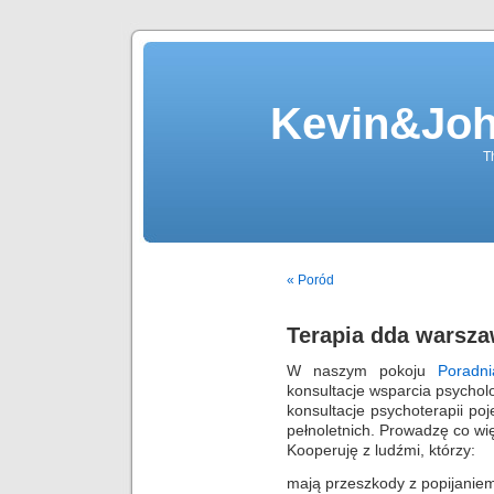
Kevin&Jo
T
« Poród
Terapia dda warsz
W naszym pokoju
Poradn
konsultacje wsparcia psycho
konsultacje psychoterapii po
pełnoletnich. Prowadzę co wię
Kooperuję z ludźmi, którzy:
mają przeszkody z popijanie