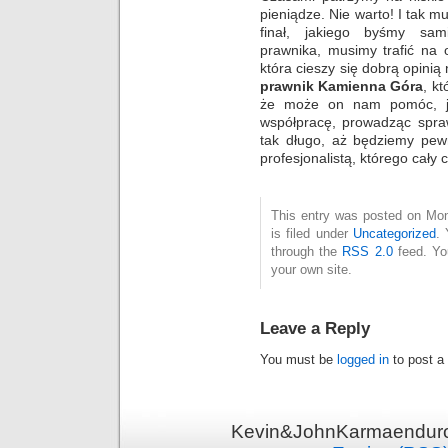
pieniądze. Nie warto! I tak m
finał, jakiego byśmy sami
prawnika, musimy trafić na 
która cieszy się dobrą opinią 
prawnik Kamienna Góra
, k
że może on nam pomóc, j
współpracę, prowadząc spraw
tak długo, aż będziemy pew
profesjonalistą, którego cały 
This entry was posted on Mon
is filed under
Uncategorized
. 
through the
RSS 2.0
feed. Y
your own site.
Leave a Reply
You must be
logged in
to post a
Kevin&JohnKarmaenduro 