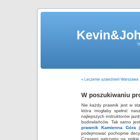
Kevin&Jo
T
« Leczenie uzależnień Warszawa
W poszukiwaniu pr
Nie każdy prawnik jest w st
która mogłaby spełnić nas
najlepszych instruktorów jazd
budowlańców. Tak samo jest
prawnik Kamienna Góra
j
podejmować pochopnie decyz
Czasami patrzymy na niskie