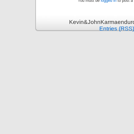
You must be
logged in
to post a
Kevin&JohnKarmaenduro 
Entries (RSS