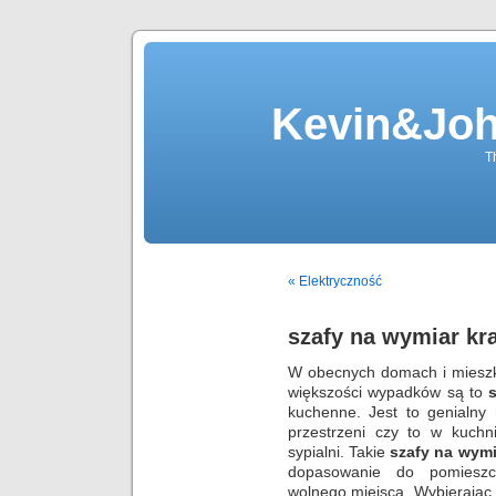
Kevin&Jo
T
« Elektryczność
szafy na wymiar k
W obecnych domach i mieszk
większości wypadków są to
kuchenne. Jest to genialny
przestrzeni czy to w kuch
sypialni. Takie
szafy na wym
dopasowanie do pomieszc
wolnego miejsca. Wybierają