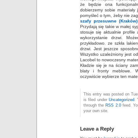
że będzie ona funkcjona
dobierzemy sobie materiały 
pomyśleć o tym, żeby nie za
szafy przesuwne (Kraków)
Przydają się takie w małej syp
stosuje się aktualnie profile
wykorzystanie drzwi. Może
przykładowo. ze szkła lakie
drzwi. Jest jeszcze sposobn
Wszystko uzależniony jest o
Lacobel to nowoczesny mater
Kładzie się je na ściany zami
blaty i fronty meblowe. W
oczywiście wybierze ten mater
This entry was posted on Tue
is filed under
Uncategorized
. 
through the
RSS 2.0
feed. Y
your own site.
Leave a Reply