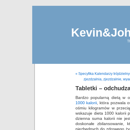
Kevin&Jo
T
« Specyfika Kalendarzy trójdzieln
zjezdzalnia, zjezdzalnie, wy
Tabletki – odchudz
Bardzo popularną dietą w o
1000 kalorii
, która pozwala 
ośmiu kilogramów w przeci
wskazuje dieta 1000 kalorii
dzienna suma kalorii nie jest
doskonałe zbilansowanie, k
niezbędnych do zdrowego życ