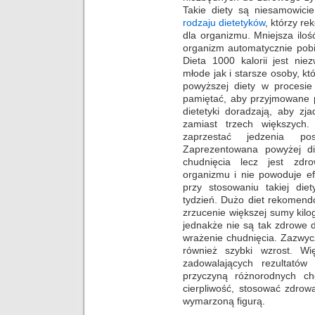
Takie diety są niesamowici
rodzaju dietetyków
, którzy r
dla organizmu. Mniejsza ilo
organizm automatycznie pobie
Dieta 1000 kalorii jest ni
młode jak i starsze osoby, k
powyższej diety w procesie
pamiętać, aby przyjmowane p
dietetyki doradzają, aby zj
zamiast trzech większych.
zaprzestać jedzenia pos
Zaprezentowana powyżej di
chudnięcia lecz jest zdr
organizmu i nie powoduje ef
przy stosowaniu takiej die
tydzień. Dużo diet rekomend
zrzucenie większej sumy kil
jednakże nie są tak zdrowe
wrażenie chudnięcia. Zazwyc
również szybki wzrost. Wi
zadowalających rezultató
przyczyną różnorodnych ch
cierpliwość, stosować zdrow
wymarzoną figurą.