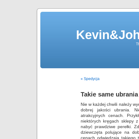
Kevin&Jo
T
« Spedycja
Takie same ubrania 
Nie w każdej chwili należy wy
dobrej jakości ubrania. 
atrakcyjnych cenach. Prz
niektórych kręgach sklepy 
nabyć prawdziwe perełki. Zd
dziewczęta polujące na dob
cenach odwiedzają takiego 