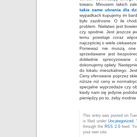
towaru. Minusem takich zaku
takie same ubrania dla dz
wypadkach kupujemy im bardz
było zazdrosne. O ile chod
problem. Niełatwo jest bowie
czy spodnie. Jest jeszcze j
temu powstaje coraz więce
najczęściej o wiele ciekawsz
Ponieważ nie muszą one 
sprzedawane jest bezpośred
dokładnie sprecyzowane c
dokonujemy opłaty. Następni
do lokalu mieszkalnego. Jes
Ceny oferowane poprzez skl
niższe niż ceny w normalny
specjalne wyprzedaże czy ob
kiedy nam się jedynie podob
pieniędzy po to, żeby modnie 
This entry was posted on Tue
is filed under
Uncategorized
. 
through the
RSS 2.0
feed. Y
your own site.