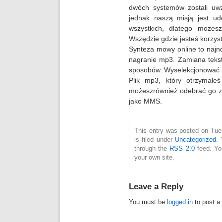
dwóch systemów zostali uw
jednak
naszą misją jest ud
wszystkich, dlatego może
Wszędzie gdzie jesteś korzys
Synteza mowy online to
najn
nagranie mp3
.
Zamiana
teks
sposobów
.
Wyselekcjonować
Plik mp3, który otrzymałeś
możesz
również
odebrać go 
jako
MMS
.
This entry was posted on Tue
is filed under
Uncategorized
. 
through the
RSS 2.0
feed. Y
your own site.
Leave a Reply
You must be
logged in
to post a