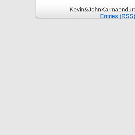
Kevin&JohnKarmaenduro 
Entries (RSS