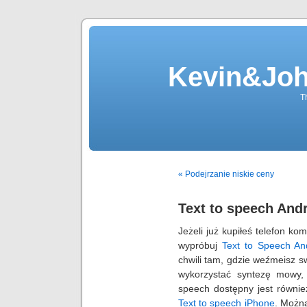
Kevin&Jo
T
« Podejrzanie niskie ceny
Text to speech And
Jeżeli już kupiłeś
telefon ko
wypróbuj
Text to Speech An
chwili tam, gdzie
weźmeisz s
wykorzystać
syntezę mowy,
speech dostępny jest
równie
Text to speech iPhone
. Moż