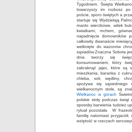
Tygodniem. Święta Wielkano
towarzyszy im rozkosz po
poście, sporo świętych a pr
startuje się Wydzielają Palm
manto wierzbowe, witek buk
kwiatkami, mchem, gównam
napadnięcie domowników pa
całkowity dwanaście miesięcy
wetknięte do wazonów chron
sąsiadów.Znaczna Sobota je
dnia tworzy się święc
konsumowaniem, który świ
zabraknąć jajec, które są
mieszkania, baranka z cukr
chleba, soli, wędliny, ch
spożywa się sąsiedniego d
wielkanocnym stole, są zna
Wielkanoc w górach
Świetn
polskie stoły podczas świąt
sposoby barwienia tudzież upi
rytuał pozostała. W frazeol
familię natomiast przyjaciół
wziętość w rzeczach sercowy