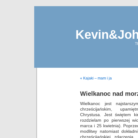
Kevin&Jo
T
« Kajaki – mam i ja
Wielkanoc nad mo
Wielkanoc jest najstarszy
chrześcijańskim, upamię
Chrystusa. Jest świętem ki
rozdzielam po pierwszej wi
marca i 25 kwietnia). Poprz
modlitwy natomiast dokładn
chrześcijańskiej zdarzeni