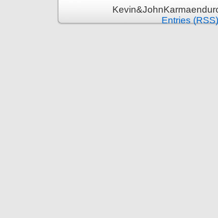
Kevin&JohnKarmaenduro 
Entries (RSS