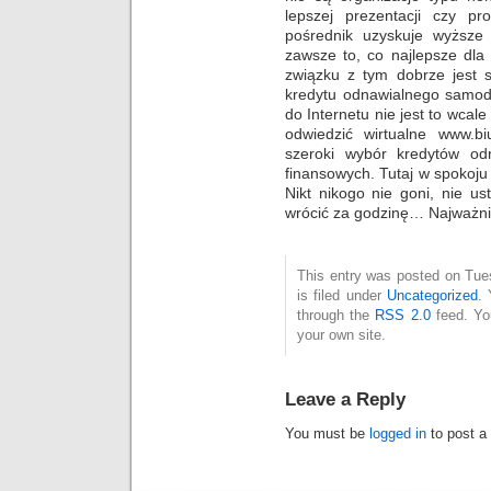
lepszej prezentacji czy p
pośrednik uzyskuje wyższe 
zawsze to, co najlepsze dla 
związku z tym dobrze jest 
kredytu odnawialnego samod
do Internetu nie jest to wcal
odwiedzić wirtualne www.b
szeroki wybór kredytów odn
finansowych. Tutaj w spokoju
Nikt nikogo nie goni, nie u
wrócić za godzinę… Najważnie
This entry was posted on Tue
is filed under
Uncategorized
. 
through the
RSS 2.0
feed. Y
your own site.
Leave a Reply
You must be
logged in
to post a