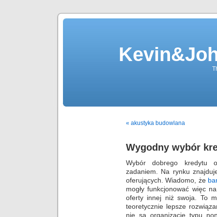
Kevin&Jo
T
« akustyka budowlana
Wygodny wybór kre
Wybór dobrego kredytu o
zadaniem. Na rynku znajduje 
oferujących. Wiadomo, że
ba
mogły funkcjonować więc na
oferty innej niż swoja. To
teoretycznie lepsze rozwiąza
nie są organizacje typu non