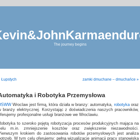
Kevin&JohnKarmaendur
The journey begins
 Łupstych
zamki dmuchane – dmuchańce »
Automatyka i Robotyka Przemysłowa
DSWW
Wroclaw jest firmą, która działa w branzy: automatyka,
robotyka
oraz
w branży elektrycznej. Korzystając z doświadczenia naszych pracowników,
oferujemy profesjonalne usługi branżowe we Wroclawiu.
Robotyka to szeroko pojętą robotyzacja procesów produkcyjnych mająca na
celu m.in. zmniejszenie kosztów oraz zwiększenie niezawodności.
Pierwszym krokiem do zastosowania robotów przemysłowych jest analiza
otrzeb. W tym celu oferujemy: pełną wizualizacje animacji pracy stanowiska