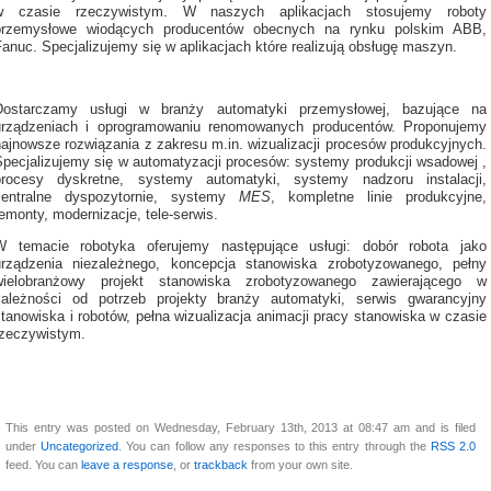
w czasie rzeczywistym. W naszych aplikacjach stosujemy roboty
przemysłowe wiodących producentów obecnych na rynku polskim ABB,
anuc. Specjalizujemy się w aplikacjach które realizują obsługę maszyn.
Dostarczamy usługi w branży automatyki przemysłowej, bazujące na
urządzeniach i oprogramowaniu renomowanych producentów. Proponujemy
najnowsze rozwiązania z zakresu m.in. wizualizacji procesów produkcyjnych.
Specjalizujemy się w automatyzacji procesów: systemy produkcji wsadowej ,
procesy dyskretne, systemy automatyki, systemy nadzoru instalacji,
centralne dyspozytornie, systemy
MES
, kompletne linie produkcyjne,
emonty, modernizacje, tele-serwis.
W temacie robotyka oferujemy następujące usługi: dobór robota jako
urządzenia niezależnego, koncepcja stanowiska zrobotyzowanego, pełny
wielobranżowy projekt stanowiska zrobotyzowanego zawierającego w
zależności od potrzeb projekty branży automatyki, serwis gwarancyjny
tanowiska i robotów, pełna wizualizacja animacji pracy stanowiska w czasie
rzeczywistym.
This entry was posted on Wednesday, February 13th, 2013 at 08:47 am and is filed
under
Uncategorized
. You can follow any responses to this entry through the
RSS 2.0
feed. You can
leave a response
, or
trackback
from your own site.