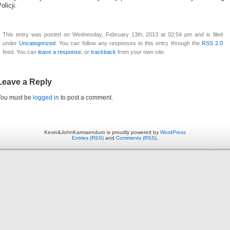
olicji.
This entry was posted on Wednesday, February 13th, 2013 at 02:54 pm and is filed
under
Uncategorized
. You can follow any responses to this entry through the
RSS 2.0
feed. You can
leave a response
, or
trackback
from your own site.
Leave a Reply
You must be
logged in
to post a comment.
Kevin&JohnKarmaenduro is proudly powered by
WordPress
Entries (RSS)
and
Comments (RSS)
.