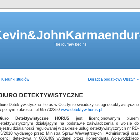
Kevin&JohnKarmaendur
The journey begins
 Kierunki studiów
Doradca podatkowy Olsztyn »
BIURO DETEKTYWISTYCZNE
Biuro Detektywistyczne Horus w Olsztynie świadczy usługi detektywistyczne
w pełnym zakresie. tel 697702250
www.detektyw-horus.pl
Biuro Detektywistyczne HORUS
jest licencjonowanym biurem
detektywistycznym działającym na podstawie zaświadczenia o wpisie do
ejestru działalności regulowanej w zakresie usług detektywistycznych nr RD-
25/2010 wydanego przez Ministra Spraw Wewnętrznych i Administracji oraz
licencji detektywa nr 0001409 wydanej przez Komendanta Wojewódzkiego