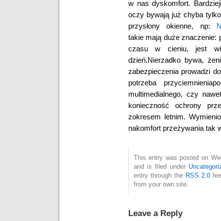
w nas dyskomfort. Bardziej
oczy bywają już chyba tylk
przysłony okienne, np:
N
takie mają duże znaczenie:
czasu w cieniu, jest w
dzień.Nierzadko bywa, żen
zabezpieczenia prowadzi do
potrzeba przyciemnienia
multimedialnego, czy nawet
konieczność ochrony prz
zokresem letnim. Wymienio
nakomfort przeżywania tak ws
This entry was posted on We
and is filed under
Uncategori
entry through the
RSS 2.0
fee
from your own site.
Leave a Reply