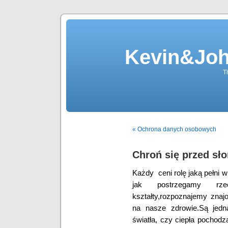
Kevin&Jo
T
« Ochrona danych osobowych
Chroń się przed sł
Każdy ceni rolę jaką pełni 
jak postrzegamy rze
kształty,rozpoznajemy zn
na nasze zdrowie.Są jedna
światła, czy ciepła pochod