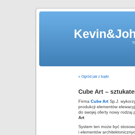
Kevin&Jo
T
« Ogród jak z bajki
Cube Art – sztukat
Firma
Cube Art
Sp.J. wykorz
produkcji elementów elewacy
do swojej oferty nowy rodzaj
Art
System ten może być stosowan
i elementów architektonicznyc