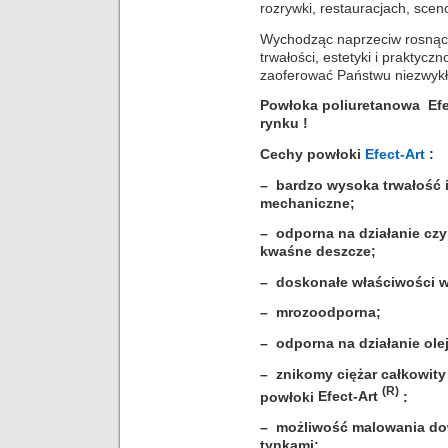
rozrywki, restauracjach, scen
Wychodząc naprzeciw rosną
trwałości, estetyki i prakty
zaoferować Państwu niezwykł
Powłoka poliuretanowa
Efe
rynku !
Cechy powłoki
Efect-Art
:
– bardzo wysoka trwałość 
mechaniczne;
– odporna na działanie cz
kwaśne deszcze;
– doskonałe właściwości 
– mrozoodporna;
– odporna na działanie ole
– znikomy ciężar całkowity
(R)
powłoki
Efect-Art
:
– możliwość malowania dow
tynkami;