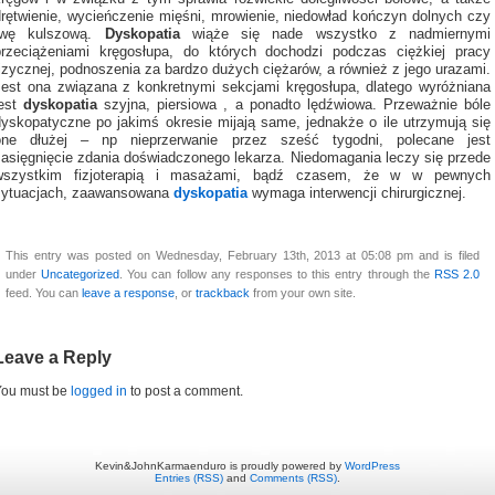
drętwienie, wycieńczenie mięśni, mrowienie, niedowład kończyn dolnych czy
rwę kulszową.
Dyskopatia
wiąże się nade wszystko z nadmiernymi
przeciążeniami kręgosłupa, do których dochodzi podczas ciężkiej pracy
izycznej, podnoszenia za bardzo dużych ciężarów, a również z jego urazami.
Jest ona związana z konkretnymi sekcjami kręgosłupa, dlatego wyróżniana
jest
dyskopatia
szyjna, piersiowa , a ponadto lędźwiowa. Przeważnie bóle
dyskopatyczne po jakimś okresie mijają same, jednakże o ile utrzymują się
one dłużej – np nieprzerwanie przez sześć tygodni, polecane jest
zasięgnięcie zdania doświadczonego lekarza. Niedomagania leczy się przede
wszystkim fizjoterapią i masażami, bądź czasem, że w w pewnych
sytuacjach, zaawansowana
dyskopatia
wymaga interwencji chirurgicznej.
This entry was posted on Wednesday, February 13th, 2013 at 05:08 pm and is filed
under
Uncategorized
. You can follow any responses to this entry through the
RSS 2.0
feed. You can
leave a response
, or
trackback
from your own site.
Leave a Reply
You must be
logged in
to post a comment.
Kevin&JohnKarmaenduro is proudly powered by
WordPress
Entries (RSS)
and
Comments (RSS)
.