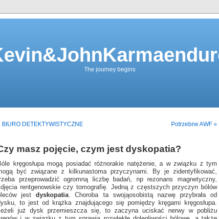
Kevin&JohnKarmaendur
The journey begins
« BIURO DETEKTYWISTYCZNE
Potrzebne AWF »
Czy masz pojęcie, czym jest dyskopatia?
Bóle kręgosłupa mogą posiadać różnorakie natężenie, a w związku z tym
mogą być związane z kilkunastoma przyczynami. By je zidentyfikować,
trzeba przeprowadzić ogromną liczbę badań, np rezonans magnetyczny,
zdjęcia rentgenowskie czy tomografię. Jedną z częstszych przyczyn bólów
pleców jest
dyskopatia
. Choroba ta swojąosobistą nazwę przybrała od
dysku, to jest od krążka znajdującego się pomiędzy kręgami kręgosłupa.
Jeżeli już dysk przemieszcza się, to zaczyna uciskać nerwy w pobliżu
kręgów i w związku z tym sprawia rozwlekłe dolegliwości bólowe, a także