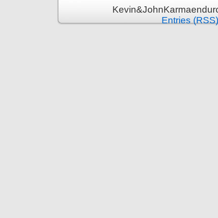
Kevin&JohnKarmaenduro 
Entries (RSS