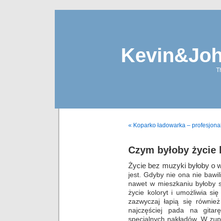
Kevin&Jo
T
« Koparko ładowarka – profesjon
Czym byłoby życie 
Życie bez muzyki byłoby o w
jest. Gdyby nie ona nie bawi
nawet w mieszkaniu byłoby 
życie koloryt i umożliwia s
zazwyczaj łapią się równie
najczęściej pada na gitar
specjalnych nakładów. W zup