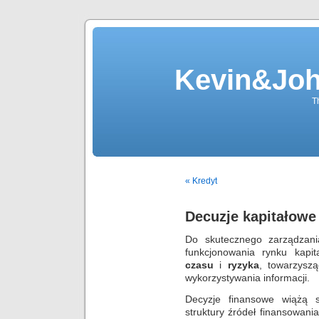
Kevin&Jo
T
« Kredyt
Decuzje kapitałowe
Do skutecznego zarządzani
funkcjonowania rynku kapi
czasu
i
ryzyka
, towarzysz
wykorzystywania informacji.
Decyzje finansowe wiążą 
struktury źródeł finansowani