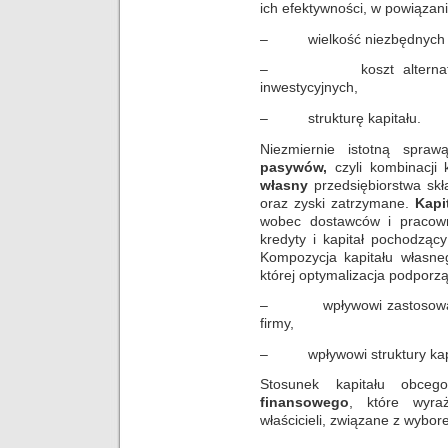
ich efektywności, w powiązani
– wielkość niezbędnych k
– koszt alternatywnyc
inwestycyjnych,
– strukturę kapitału.
Niezmiernie istotną spraw
pasywów,
czyli kombinacji
własny
przedsiębiorstwa skł
oraz zyski zatrzymane.
Kapi
wobec dostawców i pracown
kredyty i kapitał pochodząc
Kompozycja kapitału własn
której optymalizacja podpor
– wpływowi zastosowaneg
firmy,
– wpływowi struktury kapit
Stosunek kapitału obc
finansowego
, które wyraż
właścicieli, związane z wybore