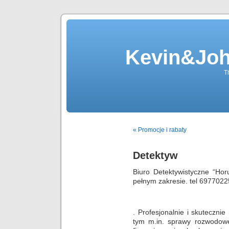
Kevin&Jo
T
« Promocje i rabaty
Detektyw
Biuro Detektywistyczne “Hor
pełnym zakresie. tel 697702
. Profesjonalnie i skutecznie
tym m.in. sprawy rozwodowe,