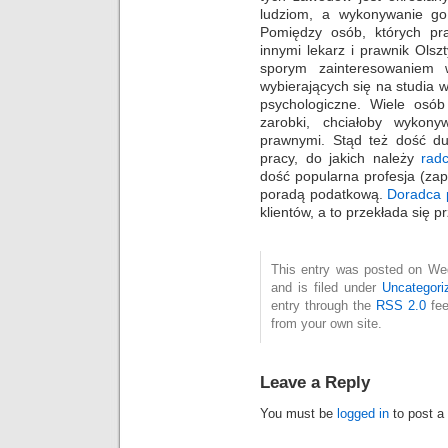
ludziom, a wykonywanie go
Pomiędzy osób, których pr
innymi lekarz i prawnik Ols
sporym zainteresowaniem 
wybierających się na studia w
psychologiczne. Wiele osó
zarobki, chciałoby wykon
prawnymi. Stąd też dość du
pracy, do jakich należy
rad
dość popularna profesja (zap
poradą podatkową.
Doradca 
klientów, a to przekłada się
This entry was posted on We
and is filed under
Uncategori
entry through the
RSS 2.0
fee
from your own site.
Leave a Reply
You must be
logged in
to post a