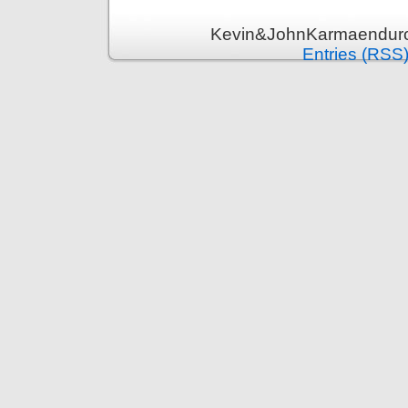
Kevin&JohnKarmaenduro 
Entries (RSS