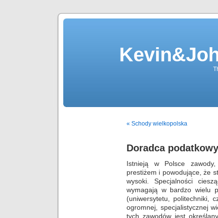
Kevin&Jo
T
« Schody wielkopolska
Doradca podatkowy
Istnieją w Polsce zawody,
prestiżem i powodujące, że st
wysoki. Specjalności cies
wymagają w bardzo wielu p
(uniwersytetu, politechniki,
ogromnej, specjalistycznej w
tych zawodów jest określany