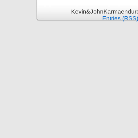
Kevin&JohnKarmaenduro 
Entries (RSS