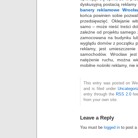
dyskusyjną postacią reklamy
banery reklamowe Wrocła
końca powinien sobie pozwal
przedsięwzięć. Oklejanie w
samo – może nieść treści do
zależne od projektu samego 
zamocowana na budynku lub 
wyglądu domów z początku po
reklamy, jest umieszczenie 
samochodów. Wrocław jest
natężenie ruchu, można wię
mobilne nośniki reklamy, nie i
This entry was posted on We
and is filed under
Uncategori
entry through the
RSS 2.0
fee
from your own site.
Leave a Reply
You must be
logged in
to post a