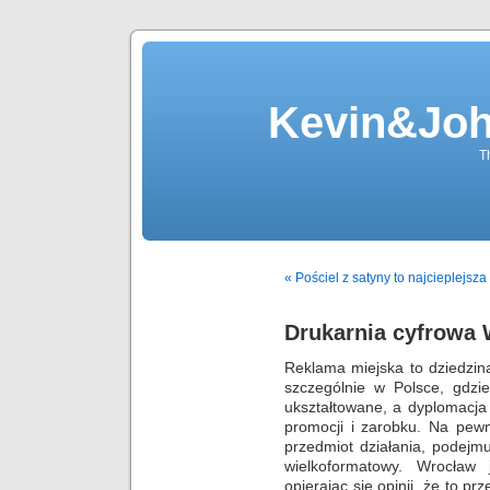
Kevin&Jo
T
« Pościel z satyny to najcieplejsza
Drukarnia cyfrowa
Reklama miejska to dziedzin
szczególnie w Polsce, gdzi
ukształtowane, a dyplomacja
promocji i zarobku. Na pew
przedmiot działania, podejm
wielkoformatowy. Wrocław 
opierając się opinii, że to p