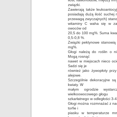
związki.
Zawierają także leukoantocy
posiadają dużą ilość suchej
przewagą zwyczajnych) stano
witaminy C waha się w zal
owoców od
20,5 do 100 mg%. Suma kwas
0,5-0,8 %.
Związki pektynowe stanowią 
mg%.
Głogi należą do roślin o 
Mogą rosnąć
nawet w miejscach nieco oci
Sadzi się je
również jako żywopłoty przy
alejowe.
Szczególnie dekoracyjne s
kwiaty. W
małym ogrodzie wystar
wielkoowocowego głogu
szkarłatnego w odległości 3-4
Głogi można rozmnażać z nasi
torfie i
piasku w temperaturze mn