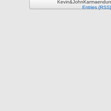
Kevin&JohnKarmaenduro 
Entries (RSS