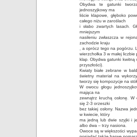
Obydwa te gatunki twor
jednoszyjkowy ma
liście klapowe, głęboko pow
całego niżu w zaroślach
i słabo zwartych lasach. 
mniejszym
nasileniu zwłaszcza w rejon
zachodzie kraju
, a oprócz tego na pogórzu. L
wierzchołka 3 w małej liczbie
klap. Obydwa gatunki kwitną 
przyszłości).
Kwiaty białe zebrane w bald
świetny materiał na wykorzy
tworzy się kompozycje na stó
W owocu głogu jednoszyjko
mająca na
zewnątrz kruchą osłonę. W
się 2-3 orzeszki
bez takiej osłony. Nazwa je
w kwiecie, który
ma jedną lub dwie szyjki i 
albo dwa – trzy nasiona.
Owoce są w większości wypa
posiadać także barwę pomar