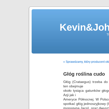
Kevin&Jo
T
« Sprawdzamy, który producent oki
Głóg roślina cudo
Głóg (Crataegus) trzeba do
ten obejmuje
około tysiąca gatunków głog
Azji jak i
Ameryce Północnej. W Polsc
spotkać głóg jednoszyjkowy 
monogyna Jacq), oraz dwuszy