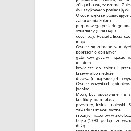
żółtą albo wręcz czarną. Zal
dwuszyjkowego posiadają dłu
Owoce większe posiadające d
zabarwienie koloru
purpurowego posiada gatunek
szkarłatny (Crataegus
coccinea). Posiada liście sze
maju.
Owoce są zebrane w małych
poprzednio opisanych
gatunków, gdyż w miąższu ma
a zatem
łatwiejsze do zbioru i prze
krzewy albo nieduże
drzewa (mniej więcej 4 m wys
Owoce wszystkich gatunków 
jadalne.
Mogą być spożywane na sur
konfitury, marmolady,
przeciery, kisiele, nalewk
zakłady farmaceutyczne
i różnych naparów w ziołole
Łojko (1993) podaje, że wsz
dużą
ilość flawonoidów, między inn