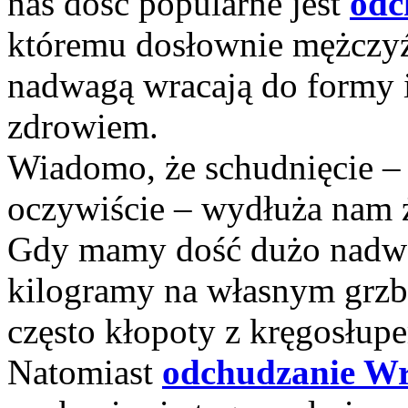
nas dość popularne jest
odc
któremu dosłownie mężczyźn
nadwagą wracają do formy i
zdrowiem.
Wiadomo, że schudnięcie – j
oczywiście – wydłuża nam 
Gdy mamy dość dużo nadwa
kilogramy na własnym grzbi
często kłopoty z kręgosłup
Natomiast
odchudzanie W