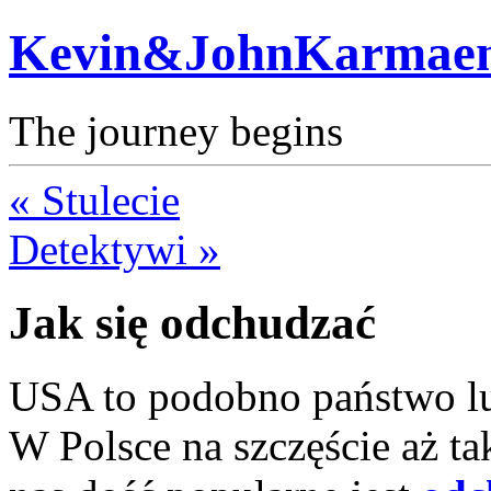
Kevin&JohnKarmae
The journey begins
« Stulecie
Detektywi »
Jak się odchudzać
USA to podobno państwo lu
W Polsce na szczęście aż t