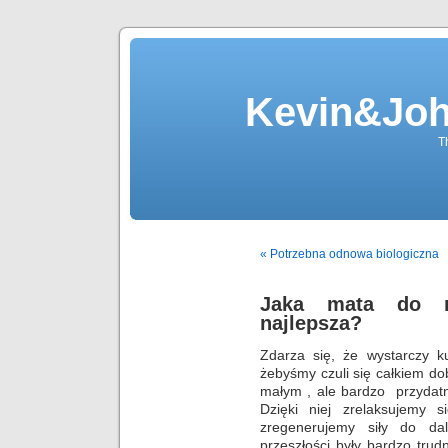
Kevin&Jo
T
« Potrzebna odnowa biologiczna
Jaka mata do m
najlepsza?
Zdarza się, że wystarczy ku
żebyśmy czuli się całkiem dob
małym , ale bardzo przydat
Dzięki niej zrelaksujemy
zregenerujemy siły do da
przeszłości były bardzo trud