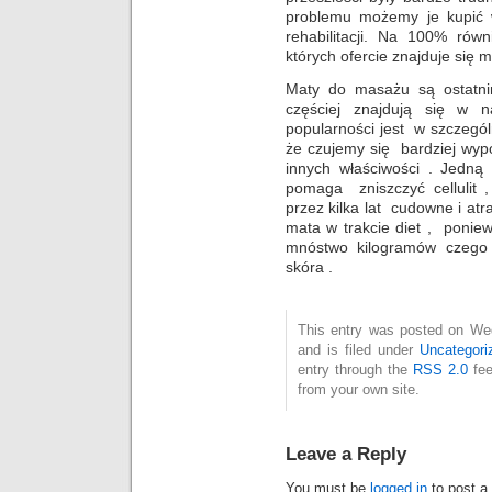
problemu możemy je kupić 
rehabilitacji. Na 100% rów
których ofercie znajduje się
Maty do masażu są ostatni
częściej znajdują się w n
popularności jest w szczegól
że czujemy się bardziej wyp
innych właściwości . Jedną
pomaga zniszczyć cellulit 
przez kilka lat cudowne i atr
mata w trakcie diet , ponie
mnóstwo kilogramów czego 
skóra .
This entry was posted on We
and is filed under
Uncategori
entry through the
RSS 2.0
fee
from your own site.
Leave a Reply
You must be
logged in
to post a